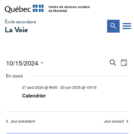
Centre de services scolaire
de Montréal
École secondaire
La Voie
Na
Recher
10/15/2024
Recherche
Jour
de
Sélectionnez
et
vu
une
En cours
date.
Év
navigat
27 août 2024 @ 9h00
-
20 juin 2025 @ 15h15
de
Calendrier
vues
Évènem
Jour précédent
Jour suivant